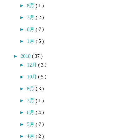
►
8月
( 1 )
►
7月
( 2 )
►
6月
( 7 )
►
1月
( 5 )
►
2018
( 37 )
►
12月
( 3 )
►
10月
( 5 )
►
8月
( 3 )
►
7月
( 1 )
►
6月
( 4 )
►
5月
( 7 )
►
4月
( 2 )