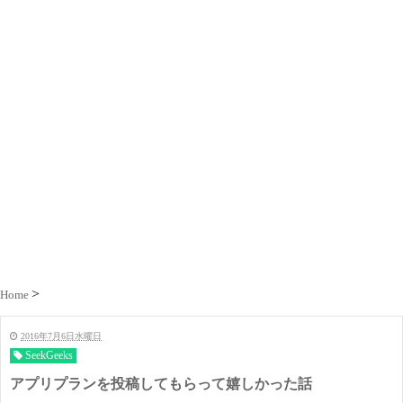
Home
2016年7月6日水曜日
SeekGeeks
アプリプランを投稿してもらって嬉しかった話