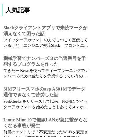
人気記事
Slackクライアントアプリで未読マークが
消えなくて困った話
ツイッターアカウント の方でしつこく宣伝して
いるけど、エンジニア交流Slack、フロントエン
ドエンジニア＆Webデザイナー交流Slack、プラ
ンナー交流Slackと、いろいろな方とSlackで交
機械学習でナンバーズ３の当選番号を予
流させてもらっています。 で、Slackはブラウザ
想するプログラムを作った
でもスマホアプリでも使えるチャッ...
できたー Kerasを使ってディープラーニングでナ
ンバーズの次の当たりを予想するっていうのを
作ってみた。 しばらく回してみて精度確かめな
がら調整していこうっと。 SSL対応とかバッチ
SIMフリースマホのarp AS01Mでデータ
とかブログ書いたりとかやりたいことはまだま
通信できなくて苦労した話
だあるんだけどキリが無いので今日はここま
SeekGeeks をリリースして以来、PR用に ツイッ
で。 pic...
ターアカウント を始めたこともあってスマホを
使う機会が増えました。 基本的にはけっこう前
から格安スマホ＋格安SIMで運用しててそれで
Linux Mint 19で無線LANが急に繋がらな
十分だったんですが、最近どうにもバッテリー
くなる事態が発生
の保ちが良くない。夕方くらいにはモバイルバ
前回のエントリで「不安定だったWi-Fiを安定さ
ッテリ...