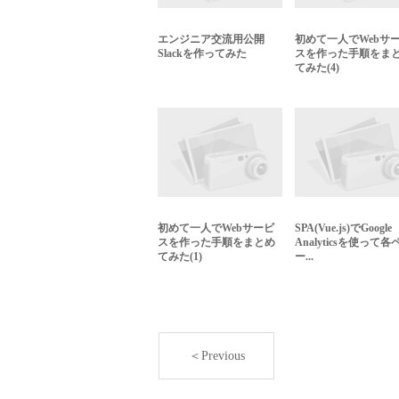
エンジニア交流用公開
初めて一人でWebサ
Slackを作ってみた
スを作った手順をま
てみた(4)
初めて一人でWebサービ
SPA(Vue.js)でGoogle
スを作った手順をまとめ
Analyticsを使って各
てみた(1)
ー...
＜Previous