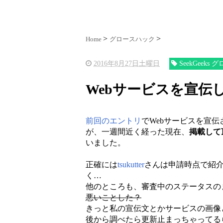
Home
グロースハック
2016年8月27日土曜日
SeekGeeks
Webサービスを宣伝し
前回のエントリ
でWebサービスを宣
が、一週間近く経った現在、
掲載して
いました。
正確には
tsukutter
さんは申請時点で紹
く…
他のところも、審査中のステータスの
悪いことした？
きっと私の宣伝文とかサービスの画像
後から調べたら更新止まっちゃってる