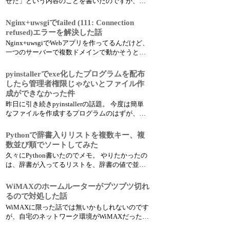
せた」という内容のことを書いたのですが、普
段遣いにしてるLinux Mint 19ではその後も度々
突然繋がらなくなる事態が発生していました。
Nginx+uwsgiでfailed (111: Connection
といっても、安定化させる前の事象と違ってブ
refused)エラーを解決した話
ツブツ切れるわけではなく、しばらくうまく使
Nginx+uwsgiでWebアプリを作ってるんだけど、
え...
一つのサーバーで複数ドメインで動かそうとし
たらすごいハマったのでメモ。 具体的には以下
のエラーが出てなかなか解決出来なかった。
pyinstallerでexe化したプログラムを配布
failed (111: Connection refused) while conn...
したら管理者権限じゃないとファイル作
成ができなかった件
昨日に引き続きpyinstallerの話題。 今度は簡単
なファイルを作成するプログラムのはずが、配
布したらエラーになると言われ、キャプチャを
送ってもらうと Permission Denied 。。 別に変な
Pythonで辞書入りリストを複数キー、複
場所にプログラムを置いてるわけでもなく、使
数並び順でソートしてみた
ってるユーザーも管理者権限のユー...
久々にPython書いたのでメモ。 やりたかったの
は、辞書が入ってるリストを、辞書の値で並べ
替える、というただそれだけのこと。 ただ、キ
ーが複数あってそれぞれ並び順の指定が降順だ
WiMAXのホームルーターがブツブツ切れ
ったり昇順だったりでけっこう苦労した。 全部
るので対処した話
昇順、全部降順だったら簡単だったんだけど。
WiMAXに限った話では無いかもしれないのです
まぁ...
が、自宅のネットワーク環境がWiMAXだったの
で。 諸事情あって、我が家では固定回線を引い