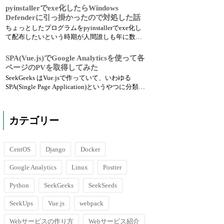
ていません。WiMAXのホームルーターを固定回
pyinstallerでexe化したらWindows
線代わりに使っています。このホームルータ
Defenderに引っ掛かったので対処した話
ー、導入当初はすごく快適だったのですが、去
ちょっとしたプログラムをpyinstallerでexe化し
年くらいから...
て配布したいという時期が人間誰しも年に数回
はあると思うのですが、今回張り切って配布し
たプログラムがWindows Defenderにウイルス扱
SPA(Vue.js)でGoogle Analyticsを使って各
いされるという悲劇が起こりました。 何でだよ
ページのPVを取得してみた
真面目なプログラムだよウイルス扱いと...
SeekGeeks はVue.jsで作っていて、いわゆる
SPA(Single Page Application)というやつに分類さ
れます。 SPAはサーバー側でゴリゴリテンプレ
ートをいじる必要が無いので個人的にすごく好
きなのですが、GoogleアナリティクスでPVを取
カテゴリー
得しようと...
CentOS
Django
Docker
Google Analytics
Linux
Postter
Python
SeekGeeks
SeekSeeds
SeekUps
Vue.js
webpack
Webサービスの作り方
Webサービス紹介