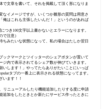
体で文章を書いて、それを掲載して頂く形になりま
変なイメージですが、いくつか雛形の質問は用意さ
「俺はこれも主張したいんだ！」というのがあれば
につき100文字以上書かないとエラーになります。
ので注意）
待ちみたいな状態になって、私の場合はたしか翌日
ブックマークとツイッターのシェアボタンが置いて
ージ内で表示されてるシェア数が伸びていきます。
願いします！」やってたらありがたいことにいっぱ
Popularタブの一番上に表示される状態になってます。
ざいます！！
てでも、リニューアルしたり機能追加したりする度に申請
能追加をしたときとか新たにサービス作ったときに