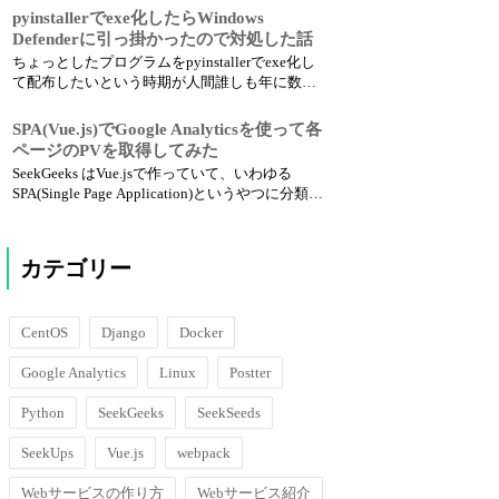
ていません。WiMAXのホームルーターを固定回
pyinstallerでexe化したらWindows
線代わりに使っています。このホームルータ
Defenderに引っ掛かったので対処した話
ー、導入当初はすごく快適だったのですが、去
ちょっとしたプログラムをpyinstallerでexe化し
年くらいから...
て配布したいという時期が人間誰しも年に数回
はあると思うのですが、今回張り切って配布し
たプログラムがWindows Defenderにウイルス扱
SPA(Vue.js)でGoogle Analyticsを使って各
いされるという悲劇が起こりました。 何でだよ
ページのPVを取得してみた
真面目なプログラムだよウイルス扱いと...
SeekGeeks はVue.jsで作っていて、いわゆる
SPA(Single Page Application)というやつに分類さ
れます。 SPAはサーバー側でゴリゴリテンプレ
ートをいじる必要が無いので個人的にすごく好
きなのですが、GoogleアナリティクスでPVを取
カテゴリー
得しようと...
CentOS
Django
Docker
Google Analytics
Linux
Postter
Python
SeekGeeks
SeekSeeds
SeekUps
Vue.js
webpack
Webサービスの作り方
Webサービス紹介