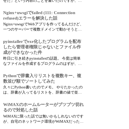
せた」という内容のことを書いたのですが、普
段遣いにしてるLinux Mint 19ではその後も度々
突然繋がらなくなる事態が発生していました。
Nginx+uwsgiでfailed (111: Connection
といっても、安定化させる前の事象と違ってブ
refused)エラーを解決した話
ツブツ切れるわけではなく、しばらくうまく使
Nginx+uwsgiでWebアプリを作ってるんだけど、
え...
一つのサーバーで複数ドメインで動かそうとし
たらすごいハマったのでメモ。 具体的には以下
のエラーが出てなかなか解決出来なかった。
pyinstallerでexe化したプログラムを配布
failed (111: Connection refused) while conn...
したら管理者権限じゃないとファイル作
成ができなかった件
昨日に引き続きpyinstallerの話題。 今度は簡単
なファイルを作成するプログラムのはずが、配
布したらエラーになると言われ、キャプチャを
送ってもらうと Permission Denied 。。 別に変な
Pythonで辞書入りリストを複数キー、複
場所にプログラムを置いてるわけでもなく、使
数並び順でソートしてみた
ってるユーザーも管理者権限のユー...
久々にPython書いたのでメモ。 やりたかったの
は、辞書が入ってるリストを、辞書の値で並べ
替える、というただそれだけのこと。 ただ、キ
ーが複数あってそれぞれ並び順の指定が降順だ
WiMAXのホームルーターがブツブツ切れ
ったり昇順だったりでけっこう苦労した。 全部
るので対処した話
昇順、全部降順だったら簡単だったんだけど。
WiMAXに限った話では無いかもしれないのです
まぁ...
が、自宅のネットワーク環境がWiMAXだったの
で。 諸事情あって、我が家では固定回線を引い