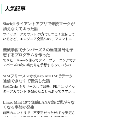
人気記事
Slackクライアントアプリで未読マークが
消えなくて困った話
ツイッターアカウント の方でしつこく宣伝して
いるけど、エンジニア交流Slack、フロントエン
ドエンジニア＆Webデザイナー交流Slack、プラ
ンナー交流Slackと、いろいろな方とSlackで交
機械学習でナンバーズ３の当選番号を予
流させてもらっています。 で、Slackはブラウザ
想するプログラムを作った
でもスマホアプリでも使えるチャッ...
できたー Kerasを使ってディープラーニングでナ
ンバーズの次の当たりを予想するっていうのを
作ってみた。 しばらく回してみて精度確かめな
がら調整していこうっと。 SSL対応とかバッチ
SIMフリースマホのarp AS01Mでデータ
とかブログ書いたりとかやりたいことはまだま
通信できなくて苦労した話
だあるんだけどキリが無いので今日はここま
SeekGeeks をリリースして以来、PR用に ツイッ
で。 pic...
ターアカウント を始めたこともあってスマホを
使う機会が増えました。 基本的にはけっこう前
から格安スマホ＋格安SIMで運用しててそれで
Linux Mint 19で無線LANが急に繋がらな
十分だったんですが、最近どうにもバッテリー
くなる事態が発生
の保ちが良くない。夕方くらいにはモバイルバ
前回のエントリで「不安定だったWi-Fiを安定さ
ッテリ...