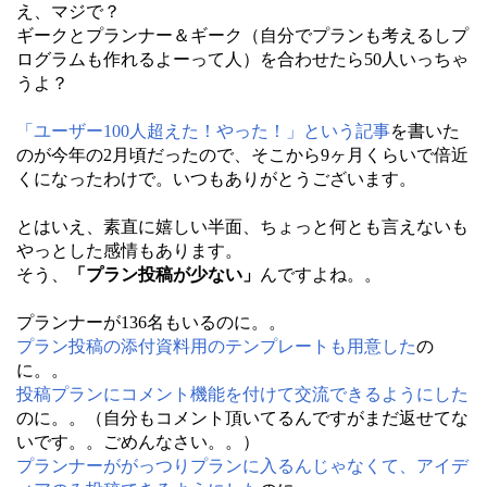
え、マジで？
ギークとプランナー＆ギーク（自分でプランも考えるしプ
ログラムも作れるよーって人）を合わせたら50人いっちゃ
うよ？
「ユーザー100人超えた！やった！」という記事
を書いた
のが今年の2月頃だったので、そこから9ヶ月くらいで倍近
くになったわけで。いつもありがとうございます。
とはいえ、素直に嬉しい半面、ちょっと何とも言えないも
やっとした感情もあります。
そう、
「プラン投稿が少ない」
んですよね。。
プランナーが136名もいるのに。。
プラン投稿の添付資料用のテンプレートも用意した
の
に。。
投稿プランにコメント機能を付けて交流できるようにした
のに。。（自分もコメント頂いてるんですがまだ返せてな
いです。。ごめんなさい。。）
プランナーががっつりプランに入るんじゃなくて、アイデ